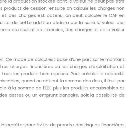
-dire la production stockée dont la valeur ne peut pas être
les produits de cession, ensuite on calcule les charges non
s et des charges est obtenu, on peut calculer le CAF en
ultat de cette addition déduira par la suite la valeur des
mme du résultat de l’exercice, des charges et de la valeur
tion. Ce mode de calcul est basé d’une part sur le montant
res charges financières ou les charges d’exploitation et
 tous les produits hors reprises. Pour calculer la capacité
caissables, quand on obtient la somme des deux, il faut par
ale à la somme de l’EBE plus les produits encaissables et
 des dettes ou un emprunt bancaire, soit la possibilité de
s interpréter pour éviter de prendre des risques financières