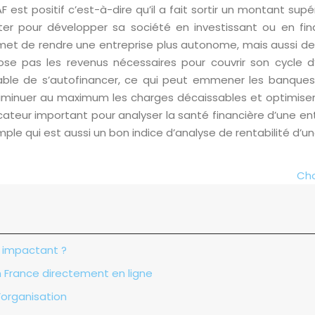
AF est positif c’est-à-dire qu’il a fait sortir un montant sup
loiter pour développer sa société en investissant ou en f
met de rendre une entreprise plus autonome, mais aussi de gar
ispose pas les revenus nécessaires pour couvrir son cycle
pable de s’autofinancer, ce qui peut emmener les banques 
 diminuer au maximum les charges décaissables et optimiser
dicateur important pour analyser la santé financière d’une e
e qui est aussi un bon indice d’analyse de rentabilité d’un
Cho
g impactant ?
n France directement en ligne
’organisation